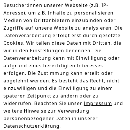
ordentlich die Sau rauszulassen oder um trocken 
Besucher:innen unserer Webseite (z.B. IP-
durch Hamburgs Schietwetter zu kommen, unsere 
Adresse), um z.B. Inhalte zu personalisieren,
Teile werden dir ein treuer Wegbegleiter sein! 
Medien von Drittanbietern einzubinden oder
Zugriffe auf unsere Website zu analysieren. Die
Technische Daten
Datenverarbeitung erfolgt erst durch gesetzte
Cookies. Wir teilen diese Daten mit Dritten, die
Kundenrezensionen
wir in den Einstellungen benennen. Die
Datenverarbeitung kann mit Einwilligung oder
Durchschnittliche Bewertung
0
aufgrund eines berechtigten Interesses
erfolgen. Die Zustimmung kann erteilt oder
Basierend auf 0 Bewertung(en)
abgelehnt werden. Es besteht das Recht, nicht
Bewertung abgeben
einzuwilligen und die Einwilligung zu einem
späteren Zeitpunkt zu ändern oder zu
5
( 0 )
widerrufen. Beachten Sie unser
Impressum
und
4
( 0 )
weitere Hinweise zur Verwendung
3
( 0 )
personenbezogener Daten in unserer
2
( 0 )
Datenschutzerklärung
.
1
( 0 )