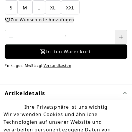
S
M
L
XL
XXL
Zur Wunschliste hinzufügen
In den Warenkorb
*
inkl. ges. MwSt
zzgl.
Versandkosten
Artikeldetails
Egal, ob T-Shirt, Regenjacke oder Pullover, mit 
Ihre Privatsphäre ist uns wichtig
unserer neuen Kornfetti-Kollektion bist du definitiv 
Wir verwenden Cookies und ähnliche
immer zu 100% im Trend. Sei es, um Abends vorm 
Technologien auf unserer Website und
Kamin zu chillen, auf der nächsten Hausparty 
verarbeiten personenbezogene Daten von