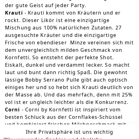
der gute Geist auf jeder Party.
Krauti
- Krauti kommt von Kräutern und er
rockt. Dieser Likör ist eine einzigartige
Mischung aus 100% natürlichen Zutaten. 27
ausgesuchte Kräuter und die einzigartige
Frische von ebendieser Minze vereinen sich mit
dem unvergleichlich milden Geschmack von
Kornfetti. So entsteht der perfekte Shot.
Eiskalt, dunkel und verdammt lecker. So macht
laut und bunt dann richtig Spaß. Die gewohnt
lässige Bobby Serrano Pulle gibt auch optisch
einiges her und so hebt sich Krauti deutlich von
der Masse ab. Und das mehrfach, denn mit 25%
vol ist er ungleich leichter als die Konkurrenz.
Corni
- Corni by Kornfetti ist inspiriert vom
besten Schluck aus der Cornflakes-Schüssel
und kombiniert frischen Milchgeschmack mit
Ihre Privatsphäre ist uns wichtig
einer milden Kornfetti-Note und dem goldenen