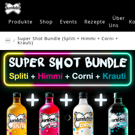
Über
Produkte
Shop
Events
Rezepte
Ko
Uns
Super Shot Bundle (Spliti + Himmi + Corni +
Krauti)