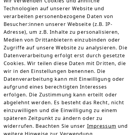
Geschmack gerösteter Cornflakes. Sanfte
Wir verwenden Cookies und ähnliche
Getreidenoten treffen auf eine feine Honigsüße
Technologien auf unserer Website und
und machen Corni zu einem Likör, der
verarbeiten personenbezogene Daten von
Erinnerungen an Frühstück und Feierabend
Besucher:innen unserer Webseite (z.B. IP-
vereint und dazu auf Milch verzichtet.
Enthält
Adresse), um z.B. Inhalte zu personalisieren,
Soja!
Medien von Drittanbietern einzubinden oder
Zugriffe auf unsere Website zu analysieren. Die
Technische Daten
Datenverarbeitung erfolgt erst durch gesetzte
Cookies. Wir teilen diese Daten mit Dritten, die
Kundenrezensionen
wir in den Einstellungen benennen. Die
Datenverarbeitung kann mit Einwilligung oder
Durchschnittliche Bewertung
0
aufgrund eines berechtigten Interesses
erfolgen. Die Zustimmung kann erteilt oder
Basierend auf 0 Bewertung(en)
abgelehnt werden. Es besteht das Recht, nicht
Bewertung abgeben
einzuwilligen und die Einwilligung zu einem
späteren Zeitpunkt zu ändern oder zu
5
( 0 )
widerrufen. Beachten Sie unser
Impressum
und
4
( 0 )
weitere Hinweise zur Verwendung