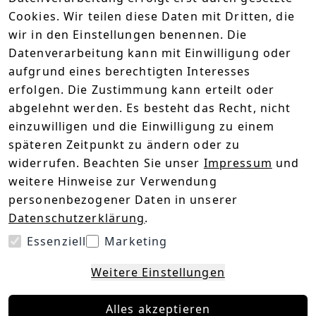
Sodawasser
Cookies. Wir teilen diese Daten mit Dritten, die
Süßigkeiten
wir in den Einstellungen benennen. Die
Datenverarbeitung kann mit Einwilligung oder
Zubereitung
aufgrund eines berechtigten Interesses
erfolgen. Die Zustimmung kann erteilt oder
abgelehnt werden. Es besteht das Recht, nicht
1. Kornfetti in Glas geben
einzuwilligen und die Einwilligung zu einem
späteren Zeitpunkt zu ändern oder zu
2. Früchte zugeben und muddeln
widerrufen. Beachten Sie unser
Impressum
und
3. Schuss Zitrone zugeben
weitere Hinweise zur Verwendung
personenbezogener Daten in unserer
4. Eiswürfel dazu geben
Datenschutzerklärung
.
Essenziell
Marketing
5. Cranberrysaft zugeben
Weitere Einstellungen
6. Mit Sodawasser auffüllen und Süßigkeiten
garnieren
Alles akzeptieren