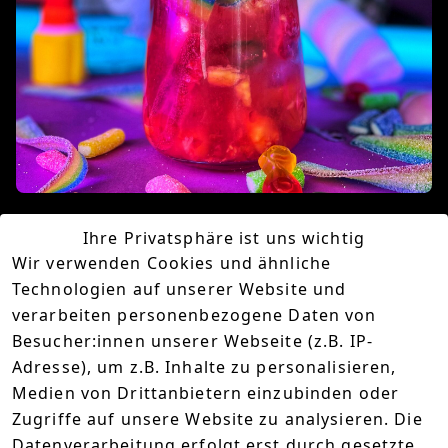
Ihre Privatsphäre ist uns wichtig
Kornfetti Bunte Tüte
Wir verwenden Cookies und ähnliche
Technologien auf unserer Website und
verarbeiten personenbezogene Daten von
Zutaten
Besucher:innen unserer Webseite (z.B. IP-
Adresse), um z.B. Inhalte zu personalisieren,
5 cl Kornfetti
Medien von Drittanbietern einzubinden oder
Früchte eurer Wahl
Zugriffe auf unsere Website zu analysieren. Die
1 cl Zitronensaft
Datenverarbeitung erfolgt erst durch gesetzte
2 cl Cranberrysaft