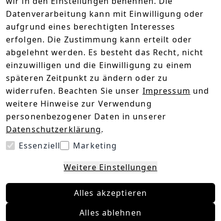
wir in den Einstellungen benennen. Die
5
( 1 )
4
( 0 )
Datenverarbeitung kann mit Einwilligung oder
3
( 0 )
aufgrund eines berechtigten Interesses
2
( 0 )
erfolgen. Die Zustimmung kann erteilt oder
1
( 0 )
abgelehnt werden. Es besteht das Recht, nicht
einzuwilligen und die Einwilligung zu einem
späteren Zeitpunkt zu ändern oder zu
MEGAAAAAA
widerrufen. Beachten Sie unser
Impressum
und
Himmi Bomb
weitere Hinweise zur Verwendung
14.5.2025
personenbezogener Daten in unserer
Selber getestet, gefährlich;))) und ein Muss für
Datenschutzerklärung
.
jede Party????????????????????????????????
Essenziell
Marketing
Weitere Einstellungen
1
Alles akzeptieren
Rechtliche Hinweise – Klicken Sie hier für
weitere Informationen
Alles ablehnen