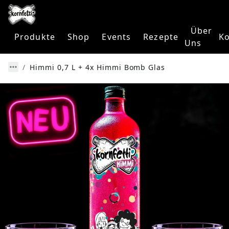
Über
Produkte
Shop
Events
Rezepte
Ko
Uns
Himmi 0,7 L + 4x Himmi Bomb Glas