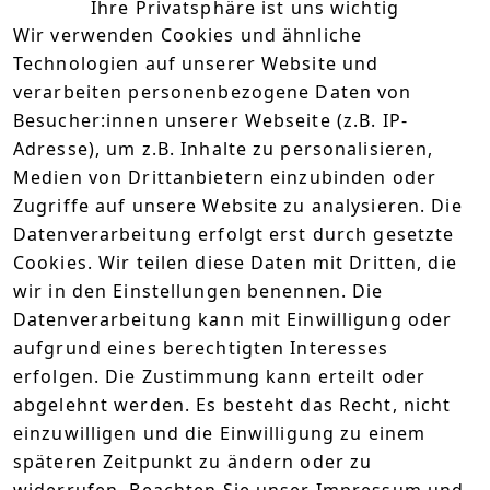
Ihre Privatsphäre ist uns wichtig
5
( 2 )
Wir verwenden Cookies und ähnliche
4
( 0 )
Technologien auf unserer Website und
3
( 0 )
verarbeiten personenbezogene Daten von
2
( 0 )
Besucher:innen unserer Webseite (z.B. IP-
1
( 0 )
Adresse), um z.B. Inhalte zu personalisieren,
Medien von Drittanbietern einzubinden oder
Karin
Zugriffe auf unsere Website zu analysieren. Die
Die Box war viel zu schnell leer!
Datenverarbeitung erfolgt erst durch gesetzte
2.10.2025
Cookies. Wir teilen diese Daten mit Dritten, die
Mit meinen Mädels probiert und die waren sofort
wir in den Einstellungen benennen. Die
angefixt. Wir waren alle der selben Meinung:
Datenverarbeitung kann mit Einwilligung oder
Einfach ein Maracuja-Split in flüssig mit Wumms!
aufgrund eines berechtigten Interesses
erfolgen. Die Zustimmung kann erteilt oder
Konrad
abgelehnt werden. Es besteht das Recht, nicht
Nice Mischung
einzuwilligen und die Einwilligung zu einem
späteren Zeitpunkt zu ändern oder zu
2.10.2025
widerrufen. Beachten Sie unser
Impressum
und
Über den Newsletter durfte ich schon vor dem